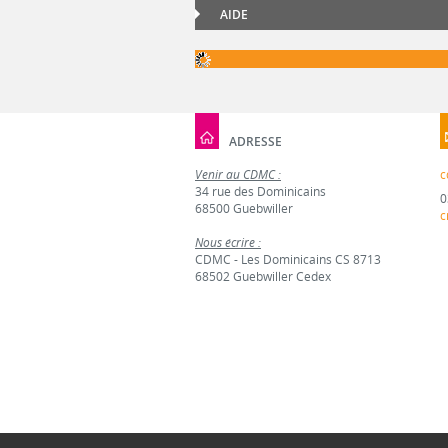
AIDE
ADRESSE
Venir au CDMC :
c
34 rue des Dominicains
0
68500 Guebwiller
c
Nous écrire :
CDMC - Les Dominicains CS 8713
68502 Guebwiller Cedex