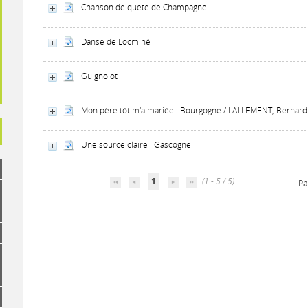
Chanson de quête de Champagne
Danse de Locminé
Guignolot
Mon père tôt m'a mariée : Bourgogne / LALLEMENT, Bernard
Une source claire : Gascogne
1
(1 - 5 / 5)
Pa