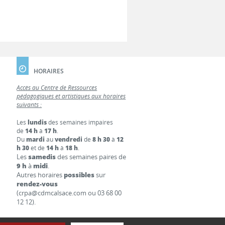
HORAIRES
Accès au Centre de Ressources
pédagogiques et artistiques aux horaires
suivants :
Les
lundis
des semaines impaires
de
14 h
à
17 h
.
Du
mardi
au
vendredi
de
8 h 30
à
12
h 30
et de
14 h
à
18 h
.
Les
samedis
des semaines paires de
9 h
à
midi
.
Autres horaires
possibles
sur
rendez-vous
(crpa@cdmcalsace.com ou 03 68 00
12 12).