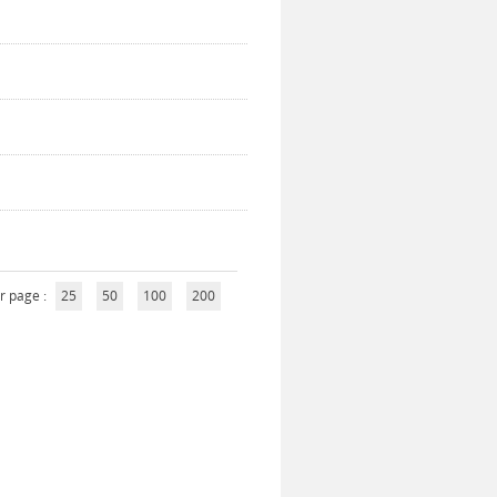
r page :
25
50
100
200