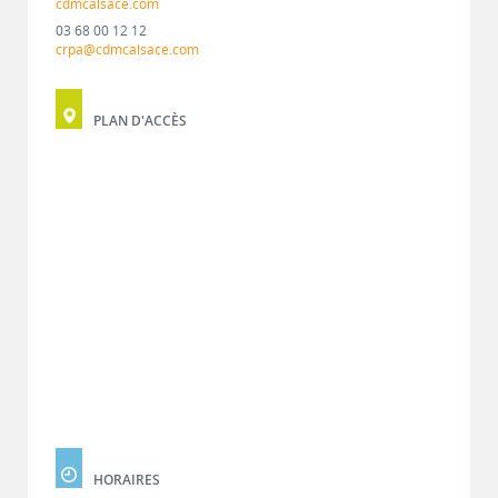
cdmcalsace.com
03 68 00 12 12
crpa@cdmcalsace.com
PLAN D'ACCÈS
HORAIRES