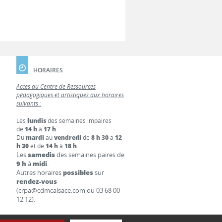
HORAIRES
Accès au Centre de Ressources
pédagogiques et artistiques aux horaires
suivants :
Les
lundis
des semaines impaires
de
14 h
à
17 h
.
Du
mardi
au
vendredi
de
8 h 30
à
12
h 30
et de
14 h
à
18 h
.
Les
samedis
des semaines paires de
9 h
à
midi
.
Autres horaires
possibles
sur
rendez-vous
(crpa@cdmcalsace.com ou 03 68 00
12 12).