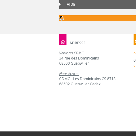
AIDE
ADRESSE
Venir au CDMC :
c
34 rue des Dominicains
0
68500 Guebwiller
c
Nous écrire :
CDMC - Les Dominicains CS 8713
68502 Guebwiller Cedex