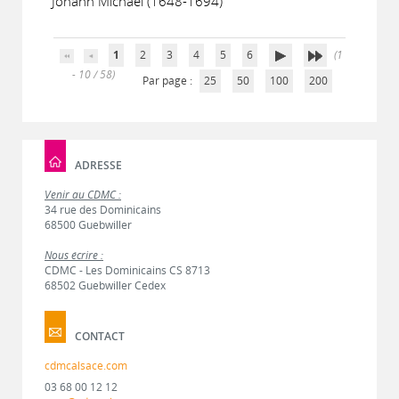
Johann Michael (1648-1694)
1
2
3
4
5
6
(1
- 10 / 58)
Par page :
25
50
100
200
ADRESSE
Venir au CDMC :
34 rue des Dominicains
68500 Guebwiller
Nous écrire :
CDMC - Les Dominicains CS 8713
68502 Guebwiller Cedex
CONTACT
cdmcalsace.com
03 68 00 12 12