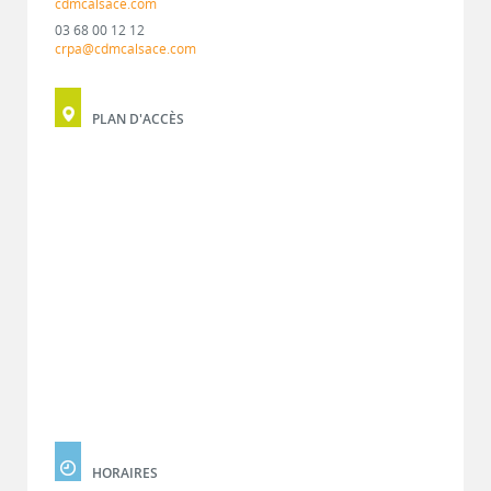
cdmcalsace.com
03 68 00 12 12
crpa@cdmcalsace.com
PLAN D'ACCÈS
HORAIRES