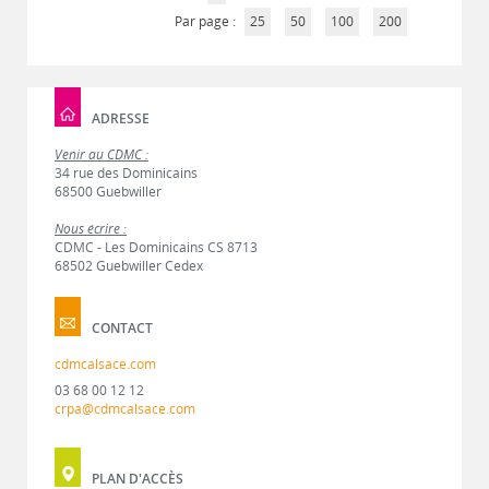
Par page :
25
50
100
200
ADRESSE
Venir au CDMC :
34 rue des Dominicains
68500 Guebwiller
Nous écrire :
CDMC - Les Dominicains CS 8713
68502 Guebwiller Cedex
CONTACT
cdmcalsace.com
03 68 00 12 12
crpa@cdmcalsace.com
PLAN D'ACCÈS