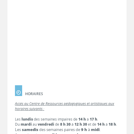
HORAIRES
Accès au Centre de Ressources pédagogiques et artistiques aux
horaires suivants :
Les
lundis
des semaines impaires de
14 h
à
17 h
.
Du
mardi
au
vendredi
de
8 h 30
à
12 h 30
et de
14 h
à
18 h
.
Les
samedis
des semaines paires de
9 h
à
midi
.