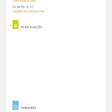
cdmcalsace.com
03 68 00 12 12
crpa@cdmcalsace.com
PLAN D'ACCÈS
HORAIRES