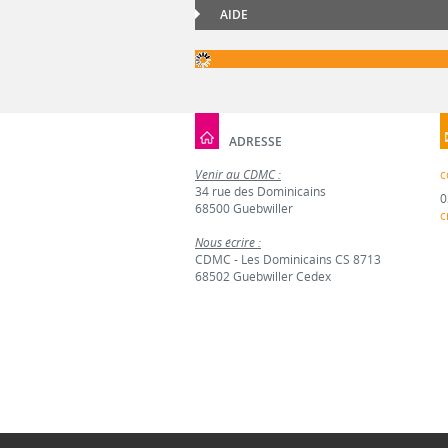
AIDE
ADRESSE
Venir au CDMC :
c
34 rue des Dominicains
0
68500 Guebwiller
c
Nous écrire :
CDMC - Les Dominicains CS 8713
68502 Guebwiller Cedex