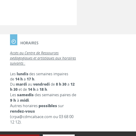
HORAIRES
Accès au Centre de Ressources
pédagogiques et artistiques aux horaires
suivants :
Les
lundis
des semaines impaires
de
14 h
à
17 h
.
Du
mardi
au
vendredi
de
8 h 30
à
12
h 30
et de
14 h
à
18 h
.
Les
samedis
des semaines paires de
9 h
à
midi
.
Autres horaires
possibles
sur
rendez-vous
(crpa@cdmcalsace.com ou 03 68 00
12 12).