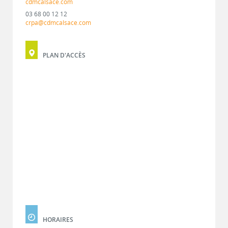
cdmcalsace.com
03 68 00 12 12
crpa@cdmcalsace.com
PLAN D'ACCÈS
HORAIRES