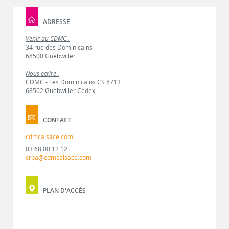
ADRESSE
Venir au CDMC :
34 rue des Dominicains
68500 Guebwiller
Nous écrire :
CDMC - Les Dominicains CS 8713
68502 Guebwiller Cedex
CONTACT
cdmcalsace.com
03 68 00 12 12
crpa@cdmcalsace.com
PLAN D'ACCÈS