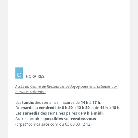
HORAIRES
Accès au Centre de Ressources pédagogiques et artistiques aux
horaires suivants :
Les
lundis
des semaines impaires de
14 h
à
17 h
.
Du
mardi
au
vendredi
de
8 h 30
à
12 h 30
et de
14 h
à
18 h
.
Les
samedis
des semaines paires de
9 h
à
midi
.
Autres horaires
possibles
sur
rendez-vous
(crpa@cdmcalsace.com ou 03 68 00 12 12).