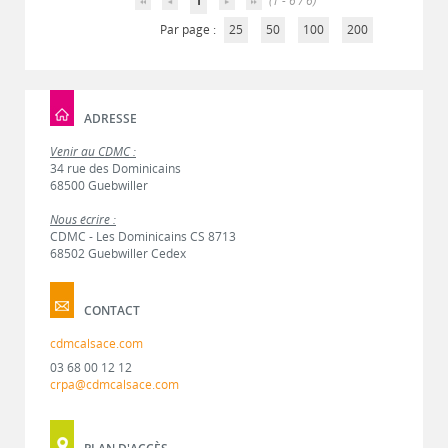
1
(1 - 6 / 6)
Par page :
25
50
100
200
ADRESSE
Venir au CDMC :
34 rue des Dominicains
68500 Guebwiller
Nous écrire :
CDMC - Les Dominicains CS 8713
68502 Guebwiller Cedex
CONTACT
cdmcalsace.com
03 68 00 12 12
crpa@cdmcalsace.com