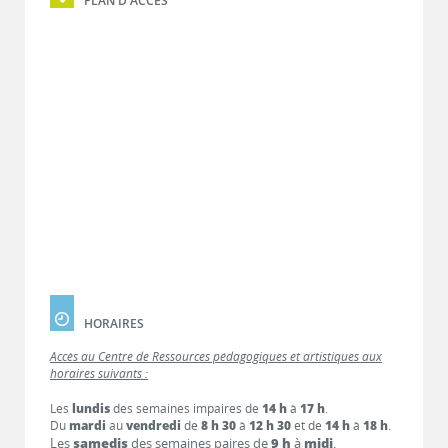
PLAN D'ACCÈS
HORAIRES
Accès au Centre de Ressources pédagogiques et artistiques aux
horaires suivants :
Les
lundis
des semaines impaires de
14 h
à
17 h
.
Du
mardi
au
vendredi
de
8 h 30
à
12 h 30
et de
14 h
à
18 h
.
Les
samedis
des semaines paires de
9 h
à
midi
.