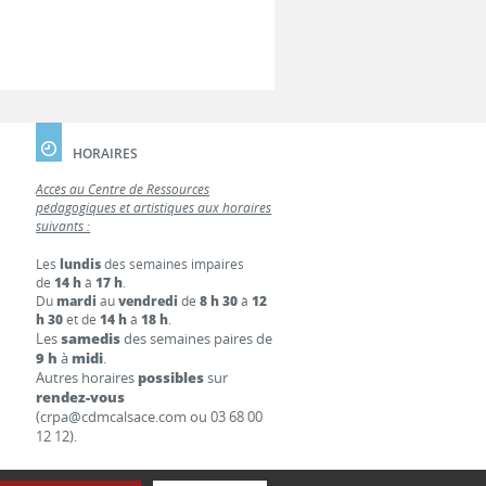
HORAIRES
Accès au Centre de Ressources
pédagogiques et artistiques aux horaires
suivants :
Les
lundis
des semaines impaires
de
14 h
à
17 h
.
Du
mardi
au
vendredi
de
8 h 30
à
12
h 30
et de
14 h
à
18 h
.
Les
samedis
des semaines paires de
9 h
à
midi
.
Autres horaires
possibles
sur
rendez-vous
(crpa@cdmcalsace.com ou 03 68 00
12 12).