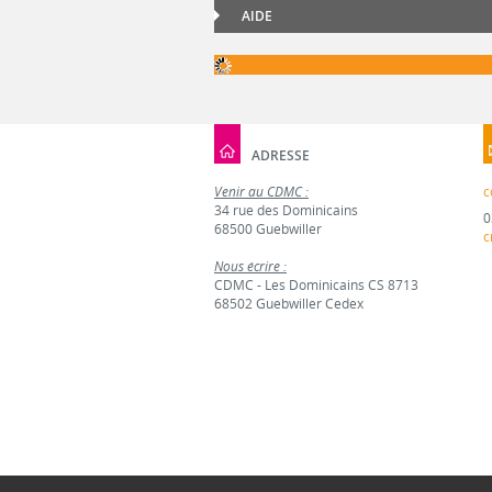
AIDE
ADRESSE
Venir au CDMC :
c
34 rue des Dominicains
0
68500 Guebwiller
c
Nous écrire :
CDMC - Les Dominicains CS 8713
68502 Guebwiller Cedex