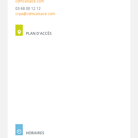
cdmcalsace.com
03 68 00 12 12
crpa@cdmcalsace.com
PLAN D'ACCÈS
HORAIRES