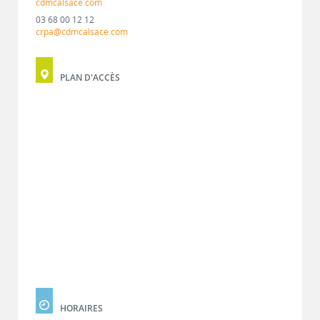
cdmcalsace.com
03 68 00 12 12
crpa@cdmcalsace.com
PLAN D'ACCÈS
HORAIRES