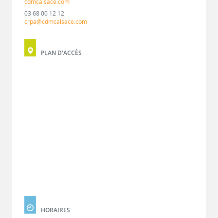
cdmcalsace.com
03 68 00 12 12
crpa@cdmcalsace.com
PLAN D'ACCÈS
HORAIRES