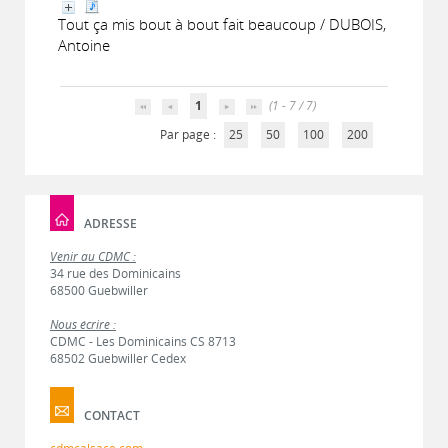
Tout ça mis bout à bout fait beaucoup / DUBOIS,
Antoine
1
(1 - 7 / 7)
Par page :
25
50
100
200
ADRESSE
Venir au CDMC :
34 rue des Dominicains
68500 Guebwiller
Nous écrire :
CDMC - Les Dominicains CS 8713
68502 Guebwiller Cedex
CONTACT