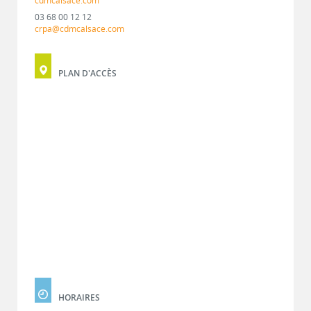
cdmcalsace.com
03 68 00 12 12
crpa@cdmcalsace.com
PLAN D'ACCÈS
HORAIRES