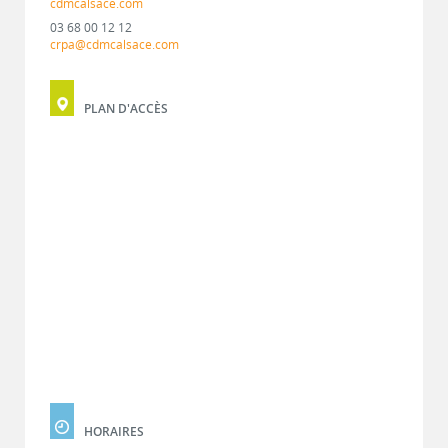
cdmcalsace.com
03 68 00 12 12
crpa@cdmcalsace.com
PLAN D'ACCÈS
HORAIRES