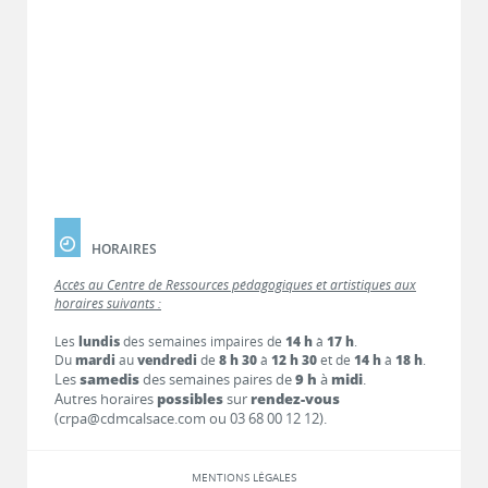
HORAIRES
Accès au Centre de Ressources pédagogiques et artistiques aux
horaires suivants :
Les
lundis
des semaines impaires de
14 h
à
17 h
.
Du
mardi
au
vendredi
de
8 h 30
à
12 h 30
et de
14 h
à
18 h
.
Les
samedis
des semaines paires de
9 h
à
midi
.
Autres horaires
possibles
sur
rendez-vous
(crpa@cdmcalsace.com ou 03 68 00 12 12).
MENTIONS LÉGALES