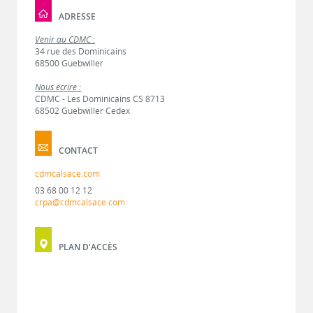
ADRESSE
Venir au CDMC :
34 rue des Dominicains
68500 Guebwiller
Nous écrire :
CDMC - Les Dominicains CS 8713
68502 Guebwiller Cedex
CONTACT
cdmcalsace.com
03 68 00 12 12
crpa@cdmcalsace.com
PLAN D'ACCÈS