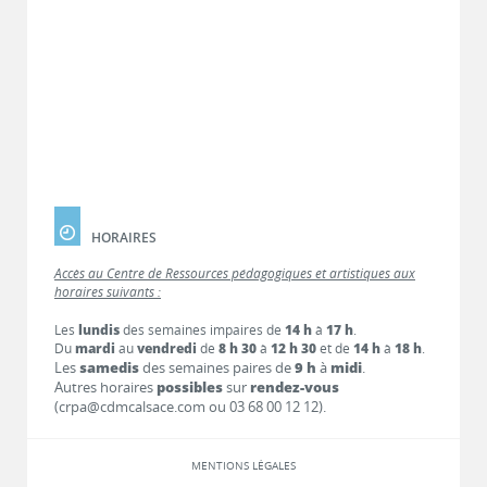
HORAIRES
Accès au Centre de Ressources pédagogiques et artistiques aux
horaires suivants :
Les
lundis
des semaines impaires de
14 h
à
17 h
.
Du
mardi
au
vendredi
de
8 h 30
à
12 h 30
et de
14 h
à
18 h
.
Les
samedis
des semaines paires de
9 h
à
midi
.
Autres horaires
possibles
sur
rendez-vous
(crpa@cdmcalsace.com ou 03 68 00 12 12).
MENTIONS LÉGALES