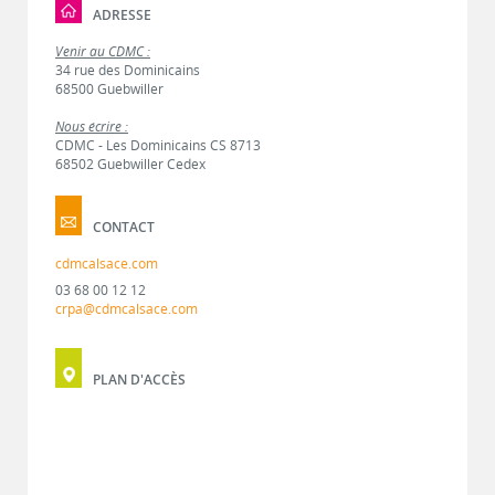
ADRESSE
Venir au CDMC :
34 rue des Dominicains
68500 Guebwiller
Nous écrire :
CDMC - Les Dominicains CS 8713
68502 Guebwiller Cedex
CONTACT
cdmcalsace.com
03 68 00 12 12
crpa@cdmcalsace.com
PLAN D'ACCÈS