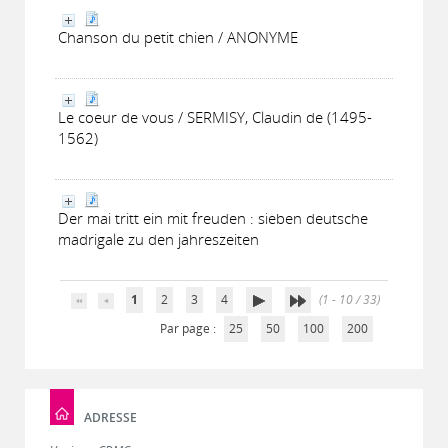
Chanson du petit chien / ANONYME
Le coeur de vous / SERMISY, Claudin de (1495-
1562)
Der mai tritt ein mit freuden : sieben deutsche
madrigale zu den jahreszeiten
1
2
3
4
(1 - 10 / 33)
Par page :
25
50
100
200
ADRESSE