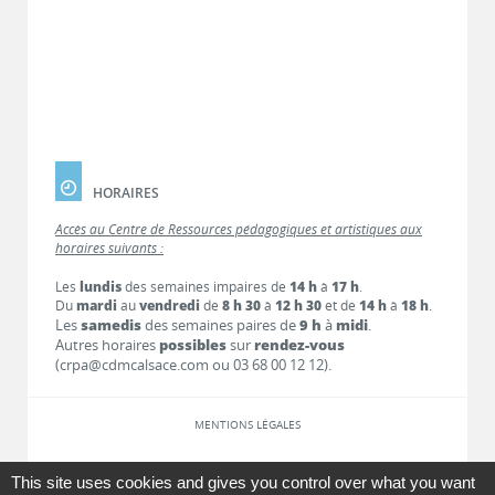
HORAIRES
Accès au Centre de Ressources pédagogiques et artistiques aux
horaires suivants :
Les
lundis
des semaines impaires de
14 h
à
17 h
.
Du
mardi
au
vendredi
de
8 h 30
à
12 h 30
et de
14 h
à
18 h
.
Les
samedis
des semaines paires de
9 h
à
midi
.
Autres horaires
possibles
sur
rendez-vous
(crpa@cdmcalsace.com ou 03 68 00 12 12).
MENTIONS LÉGALES
LIENS
This site uses cookies and gives you control over what you want