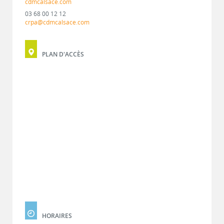
cdmcalsace.com
03 68 00 12 12
crpa@cdmcalsace.com
PLAN D'ACCÈS
HORAIRES