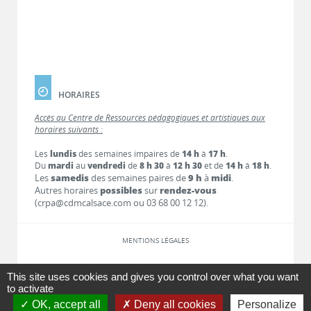
HORAIRES
Accès au Centre de Ressources pédagogiques et artistiques aux
horaires suivants :
Les
lundis
des semaines impaires de
14 h
à
17 h
.
Du
mardi
au
vendredi
de
8 h 30
à
12 h 30
et de
14 h
à
18 h
.
Les
samedis
des semaines paires de
9 h
à
midi
.
Autres horaires
possibles
sur
rendez-vous
(crpa@cdmcalsace.com ou 03 68 00 12 12).
MENTIONS LÉGALES
LIENS
This site uses cookies and gives you control over what you want
to activate
OK, accept all
Deny all cookies
Personalize
CONTACT