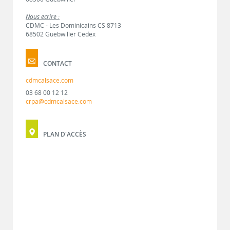
Nous écrire :
CDMC - Les Dominicains CS 8713
68502 Guebwiller Cedex
CONTACT
cdmcalsace.com
03 68 00 12 12
crpa@cdmcalsace.com
PLAN D'ACCÈS