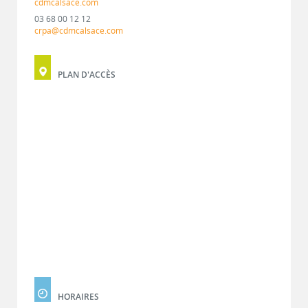
cdmcalsace.com
03 68 00 12 12
crpa@cdmcalsace.com
PLAN D'ACCÈS
HORAIRES