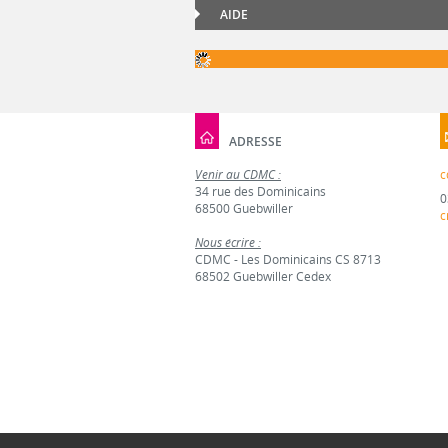
AIDE
ADRESSE
Venir au CDMC :
c
34 rue des Dominicains
0
68500 Guebwiller
c
Nous écrire :
CDMC - Les Dominicains CS 8713
68502 Guebwiller Cedex