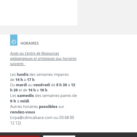
HORAIRES
Accès au Centre de Ressources
pédagogiques et artistiques aux horaires
suivants :
Les
lundis
des semaines impaires
de
14 h
à
17 h
.
Du
mardi
au
vendredi
de
8 h 30
à
12
h 30
et de
14 h
à
18 h
.
Les
samedis
des semaines paires de
9 h
à
midi
.
Autres horaires
possibles
sur
rendez-vous
(crpa@cdmcalsace.com ou 03 68 00
12 12).