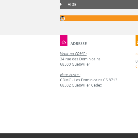
AIDE
ADRESSE
Venir au CDMC :
c
34 rue des Dominicains
0
68500 Guebwiller
c
Nous écrire :
CDMC - Les Dominicains CS 8713
68502 Guebwiller Cedex