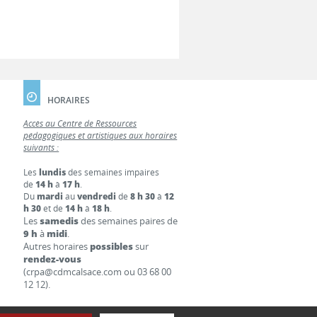
HORAIRES
Accès au Centre de Ressources
pédagogiques et artistiques aux horaires
suivants :
Les
lundis
des semaines impaires
de
14 h
à
17 h
.
Du
mardi
au
vendredi
de
8 h 30
à
12
h 30
et de
14 h
à
18 h
.
Les
samedis
des semaines paires de
9 h
à
midi
.
Autres horaires
possibles
sur
rendez-vous
(crpa@cdmcalsace.com ou 03 68 00
12 12).