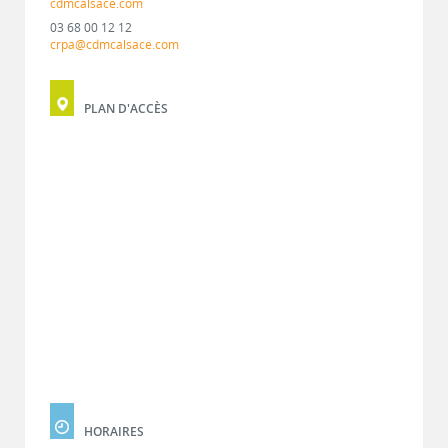
cdmcalsace.com
03 68 00 12 12
crpa@cdmcalsace.com
PLAN D'ACCÈS
HORAIRES