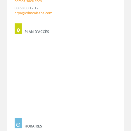
cdmcalsace.com
03 68 00 12 12
crpa@cdmcalsace.com
PLAN D'ACCÈS
HORAIRES