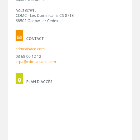
Nous écrire :
CDMC - Les Dominicains CS 8713
68502 Guebwiller Cedex
CONTACT
cdmcalsace.com
03 68 00 12 12
crpa@cdmcalsace.com
PLAN D'ACCÈS