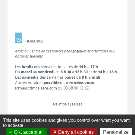
HORAIRES
Accès au Centre de Ressources pédagogiques et artistiques aux
horaires suivants :
Les
lundis
des semaines impaires de
14 h
à
17 h
.
Du
mardi
au
vendredi
de
8 h 30
à
12 h 30
et de
14 h
à
18 h
.
Les
samedis
des semaines paires de
9 h
à
midi
.
Autres horaires
possibles
sur
rendez-vous
(crpa@cdmcalsace.com ou 03 68 00 12 12).
MENTIONS LÉGALES
LIENS
This site uses cookies and gives you control over what you want
to activate
OK, accept all
Deny all cookies
Personalize
CONTACT