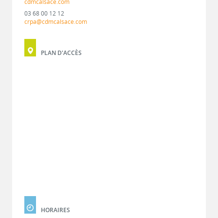
cdmcalsace.com
03 68 00 12 12
crpa@cdmcalsace.com
PLAN D'ACCÈS
HORAIRES