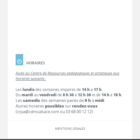
HORAIRES
Accès au Centre de Ressources pédagogiques et artistiques aux
horaires suivants :
Les
lundis
des semaines impaires de
14 h
à
17 h
.
Du
mardi
au
vendredi
de
8 h 30
à
12 h 30
et de
14 h
à
18 h
.
Les
samedis
des semaines paires de
9 h
à
midi
.
Autres horaires
possibles
sur
rendez-vous
(crpa@cdmcalsace.com ou 03 68 00 12 12).
MENTIONS LÉGALES