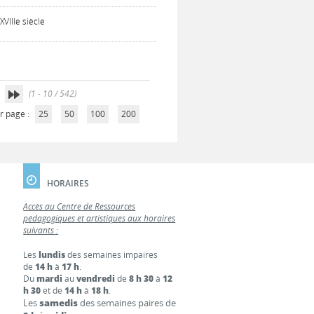
VIIIe siècle
(1 - 10 / 542)
r page :
25
50
100
200
HORAIRES
Accès au Centre de Ressources
pédagogiques et artistiques aux horaires
suivants :
Les
lundis
des semaines impaires
de
14 h
à
17 h
.
Du
mardi
au
vendredi
de
8 h 30
à
12
h 30
et de
14 h
à
18 h
.
Les
samedis
des semaines paires de