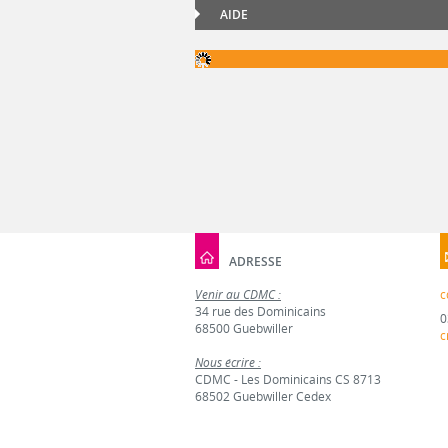
AIDE
ADRESSE
Venir au CDMC :
c
34 rue des Dominicains
0
68500 Guebwiller
c
Nous écrire :
CDMC - Les Dominicains CS 8713
68502 Guebwiller Cedex