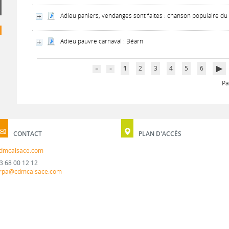
Adieu paniers, vendanges sont faites : chanson populaire du X
Adieu pauvre carnaval : Béarn
1
2
3
4
5
6
Pa
CONTACT
PLAN D'ACCÈS
dmcalsace.com
3 68 00 12 12
rpa@cdmcalsace.com