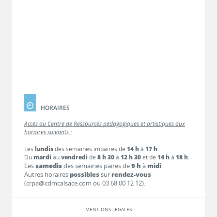
HORAIRES
Accès au Centre de Ressources pédagogiques et artistiques aux
horaires suivants :
Les
lundis
des semaines impaires de
14 h
à
17 h
.
Du
mardi
au
vendredi
de
8 h 30
à
12 h 30
et de
14 h
à
18 h
.
Les
samedis
des semaines paires de
9 h
à
midi
.
Autres horaires
possibles
sur
rendez-vous
(crpa@cdmcalsace.com ou 03 68 00 12 12).
MENTIONS LÉGALES