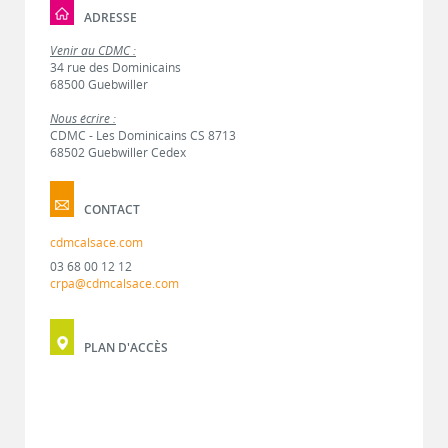
ADRESSE
Venir au CDMC :
34 rue des Dominicains
68500 Guebwiller
Nous écrire :
CDMC - Les Dominicains CS 8713
68502 Guebwiller Cedex
CONTACT
cdmcalsace.com
03 68 00 12 12
crpa@cdmcalsace.com
PLAN D'ACCÈS