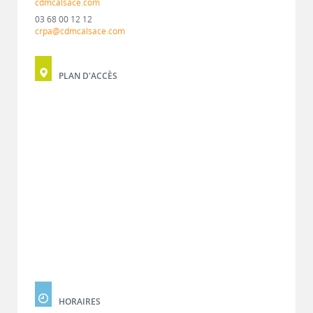
cdmcalsace.com
03 68 00 12 12
crpa@cdmcalsace.com
PLAN D'ACCÈS
HORAIRES