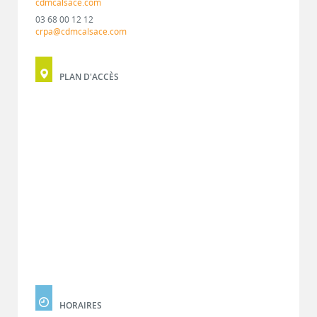
cdmcalsace.com
03 68 00 12 12
crpa@cdmcalsace.com
PLAN D'ACCÈS
HORAIRES