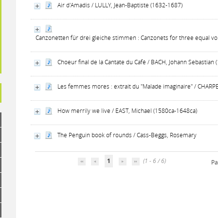
Air d'Amadis / LULLY, Jean-Baptiste (1632-1687)
Canzonetten für drei gleiche stimmen : Canzonets for three equal v
Choeur final de la Cantate du Café / BACH, Johann Sebastian
Les femmes mores : extrait du "Malade imaginaire" / CHARP
How merrily we live / EAST, Michael (1580ca-1648ca)
The Penguin book of rounds / Cass-Beggs, Rosemary
1
(1 - 6 / 6)
Pa