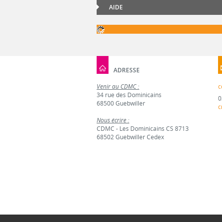
AIDE
ADRESSE
Venir au CDMC :
c
34 rue des Dominicains
0
68500 Guebwiller
c
Nous écrire :
CDMC - Les Dominicains CS 8713
68502 Guebwiller Cedex