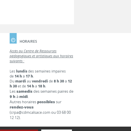
HORAIRES
Accès au Centre de Ressources
pédagogiques et artistiques aux horaires
suivants :
Les
lundis
des semaines impaires
de
14 h
à
17 h
.
Du
mardi
au
vendredi
de
8 h 30
à
12
h 30
et de
14 h
à
18 h
.
Les
samedis
des semaines paires de
9 h
à
midi
.
Autres horaires
possibles
sur
rendez-vous
(crpa@cdmcalsace.com ou 03 68 00
12 12).