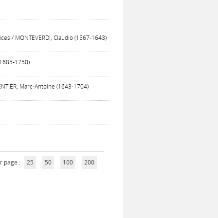
oices / MONTEVERDI, Claudio (1567-1643)
 (1685-1750)
ENTIER, Marc-Antoine (1643-1704)
r page :
25
50
100
200