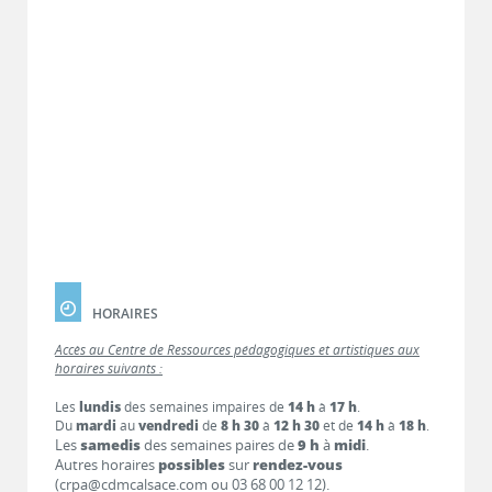
HORAIRES
Accès au Centre de Ressources pédagogiques et artistiques aux
horaires suivants :
Les
lundis
des semaines impaires de
14 h
à
17 h
.
Du
mardi
au
vendredi
de
8 h 30
à
12 h 30
et de
14 h
à
18 h
.
Les
samedis
des semaines paires de
9 h
à
midi
.
Autres horaires
possibles
sur
rendez-vous
(crpa@cdmcalsace.com ou 03 68 00 12 12).