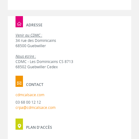
ADRESSE
Venir au CDMC :
34 rue des Dominicains
68500 Guebwiller
Nous écrire :
CDMC - Les Dominicains CS 8713
68502 Guebwiller Cedex
CONTACT
cdmcalsace.com
03 68 00 12 12
crpa@cdmcalsace.com
PLAN D'ACCÈS