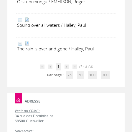
O sifuni mungu / EMERSON, Roger
Sound over all waters / Halley, Paul
The rain is over and gone / Halley, Paul
1
(1 - 5 / 5)
Par page :
25
50
100
200
ADRESSE
Venir au CDMC :
34 rue des Dominicains
68500 Guebwiller
Nous écrire :