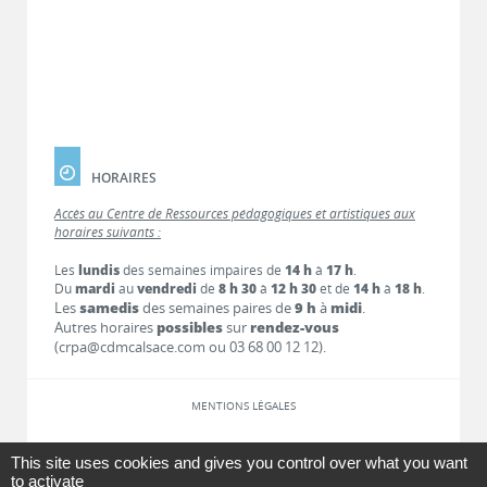
HORAIRES
Accès au Centre de Ressources pédagogiques et artistiques aux
horaires suivants :
Les
lundis
des semaines impaires de
14 h
à
17 h
.
Du
mardi
au
vendredi
de
8 h 30
à
12 h 30
et de
14 h
à
18 h
.
Les
samedis
des semaines paires de
9 h
à
midi
.
Autres horaires
possibles
sur
rendez-vous
(crpa@cdmcalsace.com ou 03 68 00 12 12).
MENTIONS LÉGALES
LIENS
This site uses cookies and gives you control over what you want
to activate