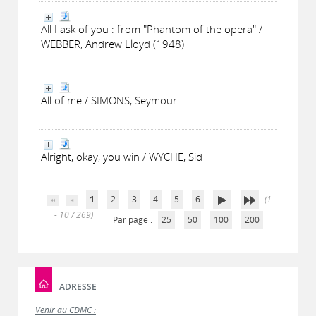
All I ask of you : from "Phantom of the opera" /
WEBBER, Andrew Lloyd (1948)
All of me / SIMONS, Seymour
Alright, okay, you win / WYCHE, Sid
1
2
3
4
5
6
(1
- 10 / 269)
Par page :
25
50
100
200
ADRESSE
Venir au CDMC :