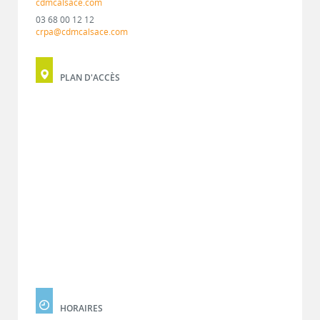
cdmcalsace.com
03 68 00 12 12
crpa@cdmcalsace.com
PLAN D'ACCÈS
HORAIRES