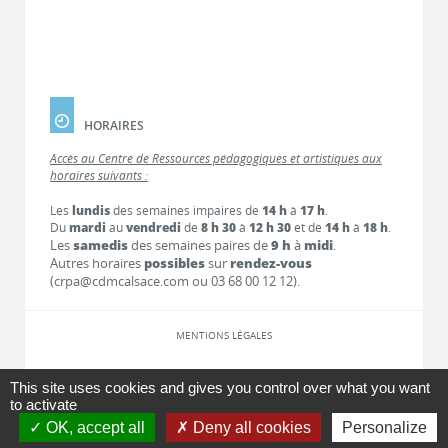
HORAIRES
Accès au Centre de Ressources pédagogiques et artistiques aux
horaires suivants :
Les
lundis
des semaines impaires de
14 h
à
17 h
.
Du
mardi
au
vendredi
de
8 h 30
à
12 h 30
et de
14 h
à
18 h
.
Les
samedis
des semaines paires de
9 h
à
midi
.
Autres horaires
possibles
sur
rendez-vous
(crpa@cdmcalsace.com ou 03 68 00 12 12).
MENTIONS LÉGALES
LIENS
This site uses cookies and gives you control over what you want
to activate
OK, accept all
Deny all cookies
Personalize
CONTACT