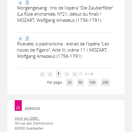
Morgengesang : trio de l'opéra "Die Zauberflöte"
(La flûte enchantée, N°21, début du final) /
MOZART, Wolfgang Amadeus (1756-1791)
Ricevete, o padronicina : extrait de l'opéra "Les
noces de Figaro", Acte III, scène 11 / MOZART,
Wolfgang Amadeus (1756-1791)
1
(1 - 4 / 4)
Par page :
25
50
100
200
ADRESSE
Venir au CDMC :
34 rue des Dominicains
68500 Guebwiller