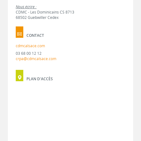
Nous écrire :
CDMC - Les Dominicains CS 8713
68502 Guebwiller Cedex
CONTACT
cdmcalsace.com
03 68 00 12 12
crpa@cdmcalsace.com
PLAN D'ACCÈS