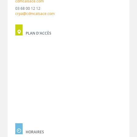
cdmcalsace.com
03 68 00 12 12
crpa@cdmcalsace.com
PLAN D'ACCÈS
HORAIRES