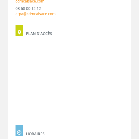
cdmcalsace.com
03 68 00 12 12
crpa@cdmcalsace.com
PLAN D'ACCÈS
HORAIRES