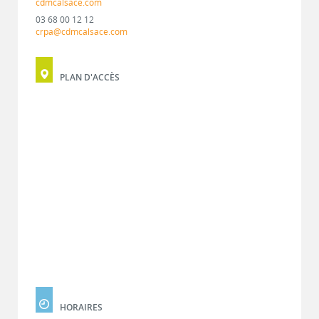
cdmcalsace.com
03 68 00 12 12
crpa@cdmcalsace.com
PLAN D'ACCÈS
HORAIRES