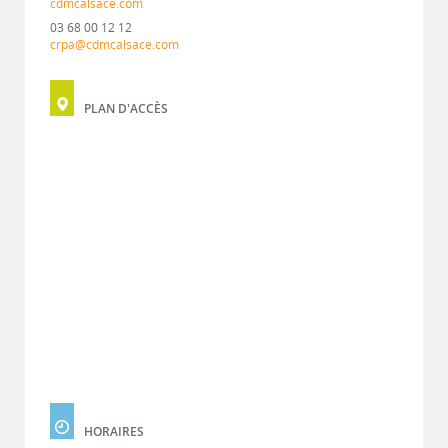
cdmcalsace.com
03 68 00 12 12
crpa@cdmcalsace.com
PLAN D'ACCÈS
HORAIRES