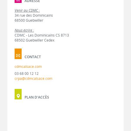
ADRESSE
Venir au CDMC :
34 rue des Dominicains
68500 Guebwiller
Nous écrire :
CDMC - Les Dominicains CS 8713
68502 Guebwiller Cedex
CONTACT
cdmcalsace.com
03 68 00 12 12
crpa@cdmcalsace.com
PLAN D'ACCÈS