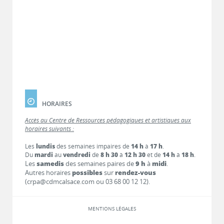
HORAIRES
Accès au Centre de Ressources pédagogiques et artistiques aux
horaires suivants :
Les
lundis
des semaines impaires de
14 h
à
17 h
.
Du
mardi
au
vendredi
de
8 h 30
à
12 h 30
et de
14 h
à
18 h
.
Les
samedis
des semaines paires de
9 h
à
midi
.
Autres horaires
possibles
sur
rendez-vous
(crpa@cdmcalsace.com ou 03 68 00 12 12).
MENTIONS LÉGALES