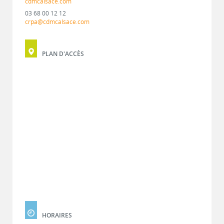
cdmcalsace.com
03 68 00 12 12
crpa@cdmcalsace.com
PLAN D'ACCÈS
HORAIRES