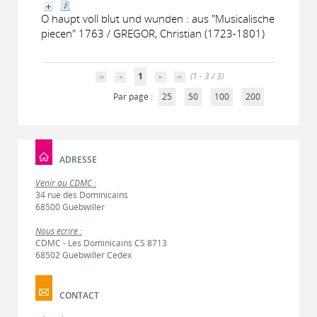
O haupt voll blut und wunden : aus "Musicalische
piecen" 1763 / GREGOR, Christian (1723-1801)
1
(1 - 3 / 3)
Par page :
25
50
100
200
ADRESSE
Venir au CDMC :
34 rue des Dominicains
68500 Guebwiller
Nous écrire :
CDMC - Les Dominicains CS 8713
68502 Guebwiller Cedex
CONTACT