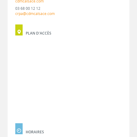
cdmcalsace.com
03 68 00 12 12
crpa@cdmcalsace.com
PLAN D'ACCÈS
HORAIRES