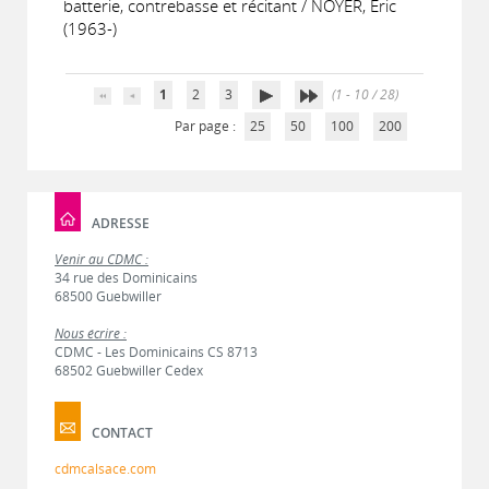
batterie, contrebasse et récitant / NOYER, Eric
(1963-)
1
2
3
(1 - 10 / 28)
Par page :
25
50
100
200
ADRESSE
Venir au CDMC :
34 rue des Dominicains
68500 Guebwiller
Nous écrire :
CDMC - Les Dominicains CS 8713
68502 Guebwiller Cedex
CONTACT
cdmcalsace.com