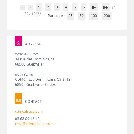
1
2
3
4
5
6
(1
- 10 / 1063)
Par page :
25
50
100
200
ADRESSE
Venir au CDMC :
34 rue des Dominicains
68500 Guebwiller
Nous écrire :
CDMC - Les Dominicains CS 8713
68502 Guebwiller Cedex
CONTACT
cdmcalsace.com
03 68 00 12 12
crpa@cdmcalsace.com