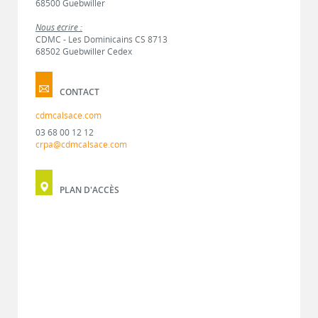
68500 Guebwiller
Nous écrire :
CDMC - Les Dominicains CS 8713
68502 Guebwiller Cedex
CONTACT
cdmcalsace.com
03 68 00 12 12
crpa@cdmcalsace.com
PLAN D'ACCÈS