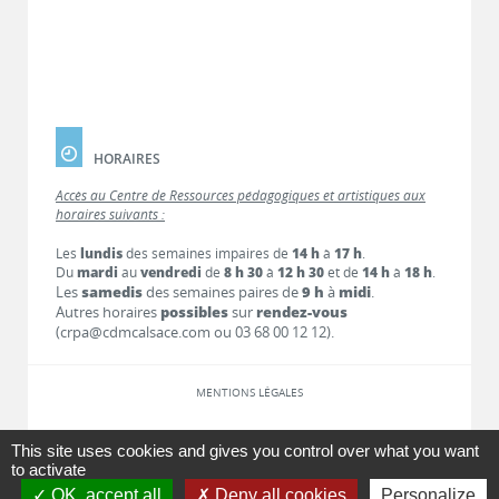
HORAIRES
Accès au Centre de Ressources pédagogiques et artistiques aux
horaires suivants :
Les
lundis
des semaines impaires de
14 h
à
17 h
.
Du
mardi
au
vendredi
de
8 h 30
à
12 h 30
et de
14 h
à
18 h
.
Les
samedis
des semaines paires de
9 h
à
midi
.
Autres horaires
possibles
sur
rendez-vous
(crpa@cdmcalsace.com ou 03 68 00 12 12).
MENTIONS LÉGALES
LIENS
This site uses cookies and gives you control over what you want
to activate
OK, accept all
Deny all cookies
Personalize