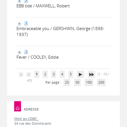
EBB tide / MAXWELL, Robert
Embraceable you / GERSHWIN, George (1898-
1937)
Fever / COOLEY, Eddie
1
2
3
4
5
(1 - 10 /
45)
Par page :
25
50
100
200
ADRESSE
Venir au CDMC :
34 rue des Dominicains